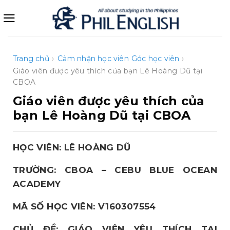
Bỏ
qua
nội
dung
Trang chủ
›
Cảm nhận học viên
Góc học viên
›
Giáo viên được yêu thích của bạn Lê Hoàng Dũ tại
CBOA
Giáo viên được yêu thích của
bạn Lê Hoàng Dũ tại CBOA
HỌC VIÊN: LÊ HOÀNG DŨ
TRƯỜNG: CBOA – CEBU BLUE OCEAN
ACADEMY
MÃ SỐ HỌC VIÊN: V160307554
CHỦ ĐỀ: GIÁO VIÊN YÊU THÍCH TẠI