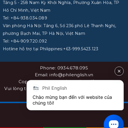
Tầng 5 - 258 Nam Kỳ Khởi Nghĩa, Phường Xuân Hòa, TP
Hồ Chí Minh, Việt Nam
Tel: +84-938.034.089
Văn phòng Hà Nội: Tầng 6, Số 236 phố Lê Thanh Nghị,
phường Bạch Mai, TP Hà Nội, Việt Nam
Tel: +84-909.720.092
Hotline hỗ trợ tại Philippines:+63-999.5423.123
Phone: 0934.678.095
Email: info@philenglish.vn
Copyright 2026 ©
PhilEnglish Việt Nam
Phil English
Vui lòng trích dẫn nguồn khi sao chép bài viết. Sơ đồ
website
sitemap
Chào mừng bạn đến với website của 
chúng tôi!