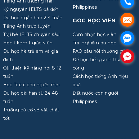
.
Tiếng Anh thương mại
Philippines
Kỷ nguyên IELTS đã đến
Du học ngắn hạn 2-4 tuần
.
GÓC HỌC VIÊN
Tiếng Anh trực tuyến
Trại hè IELTS chuyên sâu
Cảm nhận học viên
.
Học 1 kèm 1 giáo viên
Trải nghiệm du học
Du học hè trẻ em và gia
FAQ câu hỏi thường gặp
.
đình
Để học tiếng anh thành
Cải thiện kỹ năng nói 8-12
công
tuần
Cách học tiếng Anh hiệu
Học Toeic cho người mới
quả
Du học dài hạn từ 24-48
Đất nước-con người
tuần
Philippines
Trường có cơ sở vật chất
tốt