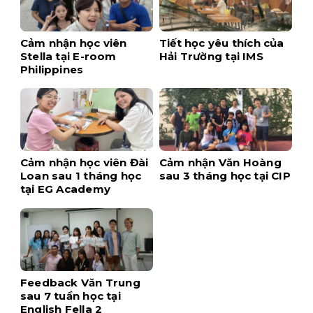
Cảm nhận học viên
Tiết học yêu thích của
Stella tại E-room
Hải Trường tại IMS
Philippines
Cảm nhận học viên Đài
Cảm nhận Văn Hoàng
Loan sau 1 tháng học
sau 3 tháng học tại CIP
tại EG Academy
Feedback Văn Trung
sau 7 tuần học tại
English Fella 2