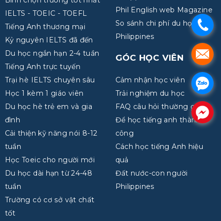
Bình chọn trường tốt nhất
Phil English web Magazine
IELTS - TOEIC - TOEFL
So sánh chi phí du học
.
Tiếng Anh thương mại
Philippines
Kỷ nguyên IELTS đã đến
.
Du học ngắn hạn 2-4 tuần
GÓC HỌC VIÊN
Tiếng Anh trực tuyến
Trại hè IELTS chuyên sâu
Cảm nhận học viên
.
Học 1 kèm 1 giáo viên
Trải nghiệm du học
Du học hè trẻ em và gia
FAQ câu hỏi thường gặp
.
đình
Để học tiếng anh thành
Cải thiện kỹ năng nói 8-12
công
tuần
Cách học tiếng Anh hiệu
Học Toeic cho người mới
quả
Du học dài hạn từ 24-48
Đất nước-con người
tuần
Philippines
Trường có cơ sở vật chất
tốt