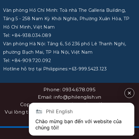
Văn phòng Hồ Chí Minh: Toà nhà The Galleria Building,
Tầng 5 - 258 Nam Kỳ Khởi Nghĩa, Phường Xuân Hòa, TP
Hồ Chí Minh, Việt Nam
Tel: +84-938.034.089
Văn phòng Hà Nội: Tầng 6, Số 236 phố Lê Thanh Nghị,
phường Bạch Mai, TP Hà Nội, Việt Nam
Tel: +84-909.720.092
Hotline hỗ trợ tại Philippines:+63-999.5423.123
Phone: 0934.678.095
Email: info@philenglish.vn
Copyright 2026 ©
PhilEnglish Việt Nam
Phil English
Vui lòng trích dẫn nguồn khi sao chép bài viết. Sơ đồ
website
sitemap
Chào mừng bạn đến với website của 
chúng tôi!