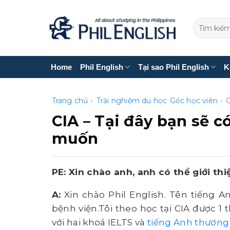
Bỏ
qua
nội
dung
Home
Phil English
Tại sao Phil English
K
Trang chủ
›
Trải nghiệm du học
Góc học viên
›
CIA – Tại đây bạn sẽ 
muốn
PE: Xin chào anh, anh có thể giới th
A:
Xin chào Phil English. Tên tiếng A
bệnh viện.Tôi theo học tại CIA được 1 
với hai khoá IELTS và
tiếng Anh thương