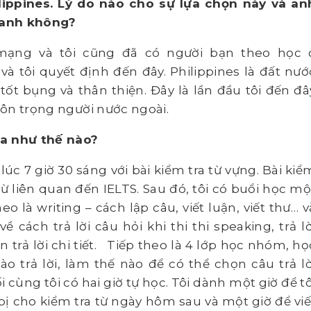
lippines. Lý do nào cho sự lựa chọn này và an
 anh không?
mạng và tôi cũng đã có người bạn theo học 
 và tôi quyết định đến đây. Philippines là đất nướ
tốt bụng và thân thiện. Đây là lần đầu tôi đến đâ
 tôn trọng người nước ngoài.
ua như thế nào?
lúc 7 giờ 30 sáng với bài kiểm tra từ vựng. Bài kiể
từ liên quan đến IELTS. Sau đó, tôi có buổi học mộ
o là writing – cách lập câu, viết luận, viết thư… v
ề cách trả lời câu hỏi khi thi thi speaking, trả lờ
n trả lời chi tiết. Tiếp theo là 4 lớp học nhóm, họ
ào trả lời, làm thế nào để có thể chọn câu trả lờ
i cùng tôi có hai giờ tự học. Tôi dành một giờ để tô
bị cho kiểm tra từ ngày hôm sau và một giờ để viế