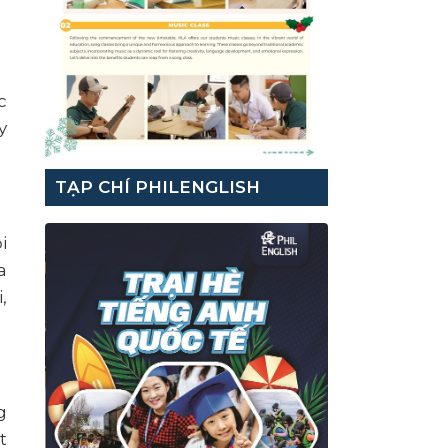
c
y
TẠP CHÍ PHILENGLISH
i
a
,
g
t