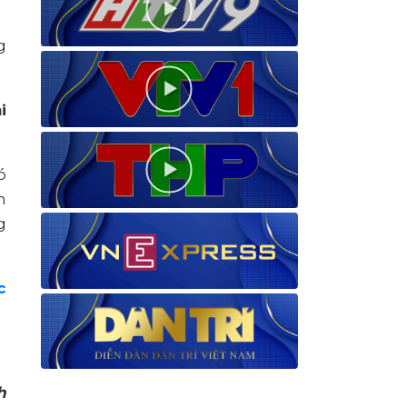
g
i
ó
n
g
c
h