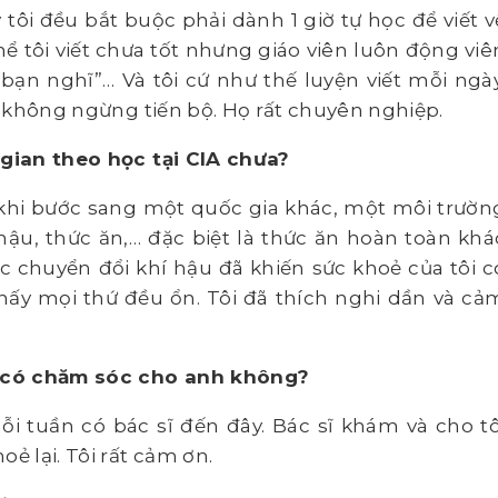
tôi đều bắt buộc phải dành 1 giờ tự học để viết v
ể tôi viết chưa tốt nhưng giáo viên luôn động viê
bạn nghĩ”… Và tôi cứ như thế luyện viết mỗi ngày
đã không ngừng tiến bộ. Họ rất chuyên nghiệp.
 gian theo học tại CIA chưa?
, khi bước sang một quốc gia khác, một môi trườn
hậu, thức ăn,… đặc biệt là thức ăn hoàn toàn khá
ệc chuyển đổi khí hậu đã khiến sức khoẻ của tôi c
hấy mọi thứ đều ổn. Tôi đã thích nghi dần và cả
g có chăm sóc cho anh không?
ỗi tuần có bác sĩ đến đây. Bác sĩ khám và cho tô
ẻ lại. Tôi rất cảm ơn.