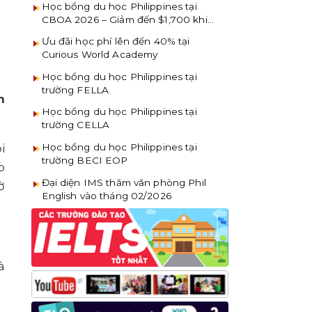
Học bổng du học Philippines tại
CBOA 2026 – Giảm đến $1,700 khi
đăng ký sớm
Ưu đãi học phí lên đến 40% tại
Curious World Academy
Học bổng du học Philippines tại
trường FELLA
h
Học bổng du học Philippines tại
trường CELLA
Học bổng du học Philippines tại
i
trường BECI EOP
p
Đại diện IMS thăm văn phòng Phil
ờ
English vào tháng 02/2026
à