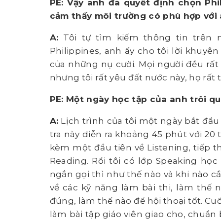
PE: Vậy anh đã quyết định chọn Phi
cảm thấy môi trường có phù hợp với
A:
Tôi tự tìm kiếm thông tin trên 
Philippines, anh ấy cho tôi lời khuyên
của những nụ cười. Mọi người đều rất 
nhưng tôi rất yêu đất nước này, họ rất
PE: Một ngày học tập của anh trôi q
A:
Lịch trình của tôi một ngày bắt đầu 
tra này diễn ra khoảng 45 phút với 20 
kèm một đầu tiên về Listening, tiếp the
Reading. Rồi tôi có lớp Speaking học v
ngắn gọi thì như thế nào và khi nào cầ
về các kỹ năng làm bài thi, làm thế n
đúng, làm thế nào để hội thoại tốt. Cuố
làm bài tập giáo viên giao cho, chuẩn 