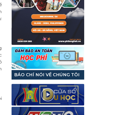
ề
n
.
g
c
ó
m
BÁO CHÍ NÓI VỀ CHÚNG TÔI
i