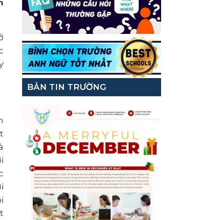
h
ở
c
y
BẢN TIN TRƯỜNG
m
t
à
i
c
i
i
t