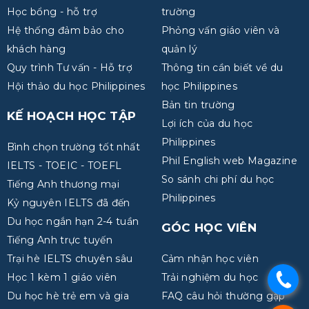
Học bổng - hỗ trợ
trường
Hệ thống đảm bảo cho
Phỏng vấn giáo viên và
khách hàng
quản lý
Quy trình Tư vấn - Hỗ trợ
Thông tin cần biết về du
Hội thảo du học Philippines
học Philippines
Bản tin trường
KẾ HOẠCH HỌC TẬP
Lợi ích của du học
Philippines
Bình chọn trường tốt nhất
Phil English web Magazine
IELTS - TOEIC - TOEFL
So sánh chi phí du học
Tiếng Anh thương mại
Philippines
Kỷ nguyên IELTS đã đến
Du học ngắn hạn 2-4 tuần
GÓC HỌC VIÊN
Tiếng Anh trực tuyến
Trại hè IELTS chuyên sâu
Cảm nhận học viên
Học 1 kèm 1 giáo viên
Trải nghiệm du học
.
Du học hè trẻ em và gia
FAQ câu hỏi thường gặp