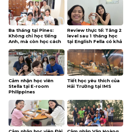
Ba tháng tại Pines:
Review thực tế: Tăng 2
Không chỉ học tiếng
level sau 1 tháng học
Anh, mà còn học cách
tại English Fella có khả
tự tin hơn
thi không?
Cảm nhận học viên
Tiết học yêu thích của
Stella tại E-room
Hải Trường tại IMS
Philippines
Cảm nhận học viên Đài
Cảm nhận Văn Hoàng