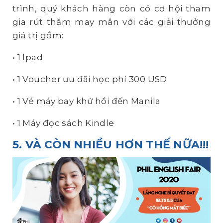
trình, quý khách hàng còn có cơ hội tham
gia rút thăm may mắn với các giải thưởng
giá trị gồm:
• 1 Ipad
• 1 Voucher ưu đãi học phí 300 USD
• 1 Vé máy bay khứ hồi đến Manila
• 1 Máy đọc sách Kindle
5. VÀ CÒN NHIỀU HƠN THẾ NỮA!!!