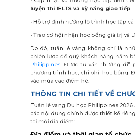
• Cập nhật xu hướng học tập tiên tiến
luyện thi IELTS và kỹ năng giao tiếp
• Hỗ trợ định hướng lộ trình học tập c
• Trao cơ hội nhận học bổng giá trị và 
Do đó, tuần lễ vàng không chỉ là nh
chiến lược để quý khách hàng nắm bắ
Philippines
; Được tư vấn “hướng đi” 
chương trình học, chi phí, học bổng; Đ
vào mùa cao điểm hè…
THÔNG TIN CHI TIẾT VỀ CH
Tuần lễ vàng Du học Philippines 2026 s
các nội dung chính được thiết kế riên
tại mỗi địa điểm:
Địa điểm và thời gian tổ chức