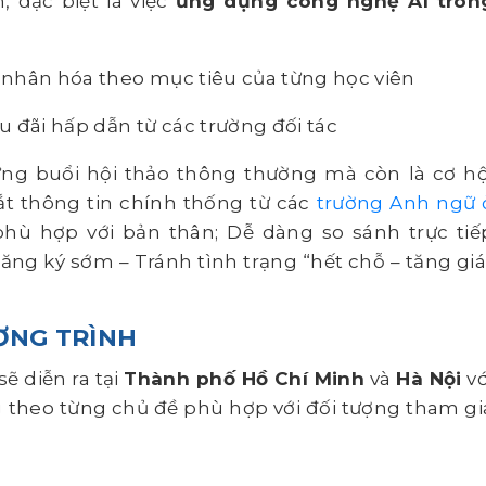
, đặc biệt là việc
ứng dụng công nghệ AI tron
á nhân hóa theo mục tiêu của từng học viên
ưu đãi hấp dẫn từ các trường đối tác
ững buổi hội thảo thông thường mà còn là cơ hộ
t thông tin chính thống từ các
trường Anh ngữ 
phù hợp với bản thân; Dễ dàng so sánh trực tiế
ăng ký sớm – Tránh tình trạng “hết chỗ – tăng giá
ƯƠNG TRÌNH
ẽ diễn ra tại
Thành phố Hồ Chí Minh
và
Hà Nội
vớ
g theo từng chủ đề phù hợp với đối tượng tham gi