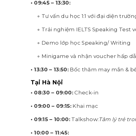
• 09:45 – 13:30:
◦ Tư vấn du học 1:1 với đại diện trườn
◦ Trải nghiệm IELTS Speaking Test vớ
◦ Demo lớp học Speaking/ Writing
◦ Minigame và nhận voucher hấp d
• 13:30 – 13:50:
Bốc thăm may mắn & bế
Tại Hà Nội
• 08:30 – 09:00:
Check-in
• 09:00 – 09:15:
Khai mạc
• 09:15 – 10:00:
Talkshow:
Tâm lý trẻ tro
• 10:00 – 11:45: