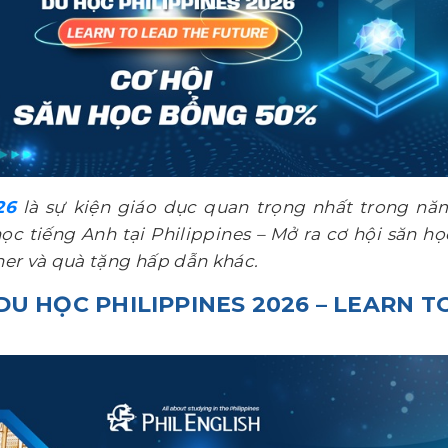
26
là sự kiện giáo dục quan trọng nhất trong nă
 tiếng Anh tại Philippines – Mở ra cơ hội săn họ
er và quà tặng hấp dẫn khác.
U HỌC PHILIPPINES 2026 – LEARN T