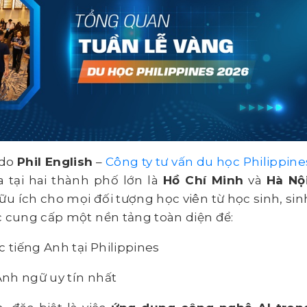
 do
Phil English
–
Công ty tư vấn du học Philippine
 tại hai thành phố lớn là
Hồ Chí Minh
và
Hà Nộ
u ích cho mọi đối tượng học viên từ học sinh, sin
c cung cấp một nền tảng toàn diện để:
c tiếng Anh tại Philippines
 Anh ngữ uy tín nhất