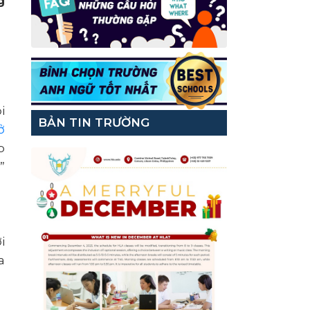
g
i
BẢN TIN TRƯỜNG
ở
p
”
i
a