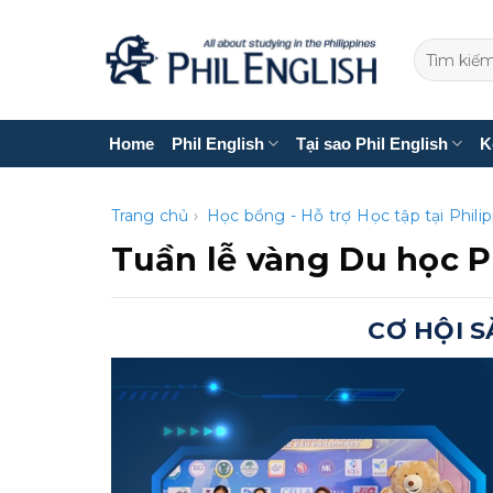
Bỏ
qua
nội
dung
Home
Phil English
Tại sao Phil English
K
Trang chủ
›
Học bổng - Hỗ trợ
Học tập tại Phili
Tuần lễ vàng Du học P
CƠ HỘI 