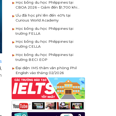
Học bổng du học Philippines tại
CBOA 2026 – Giảm đến $1,700 khi
đăng ký sớm
Ưu đãi học phí lên đến 40% tại
Curious World Academy
Học bổng du học Philippines tại
trường FELLA
Học bổng du học Philippines tại
trường CELLA
Học bổng du học Philippines tại
trường BECI EOP
s
i
,
Đại diện IMS thăm văn phòng Phil
English vào tháng 02/2026
h