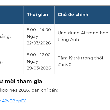
Thời gian
Chủ đề chính
8:00 – 14:00
Ứng dụng AI trong học
hắng,
Ngày
tiếng Anh
22/03/2026
8:00 – 12:00
Tâm lý trẻ trong thời
g,
Ngày
đại 5.0
29/03/2026
ư mời tham gia
lippines 2026, bạn chỉ cần:
pg42yEBcpE6