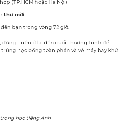
ù hợp (TP.HCM hoặc Hà Nội)
ận
thư mời
 đến bạn trong vòng 72 giờ.
n, đừng quên ở lại đến cuối chương trình để
m trúng học bổng toàn phần và vé máy bay khứ
h
trong học tiếng Anh