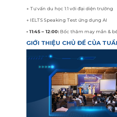
◦ Tư vấn du học 1:1 với đại diện trường
◦ IELTS Speaking Test ứng dụng AI
• 11:45 – 12:00:
Bốc thăm may mắn & bế
GIỚI THIỆU CHỦ ĐỀ CỦA TUẦ