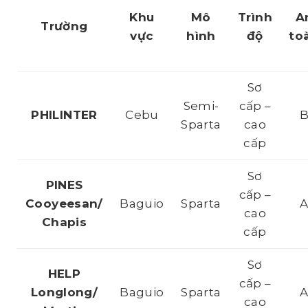
Khu
Mô
Trình
A
Trường
vực
hình
độ
to
Sơ
Semi-
cấp –
PHILINTER
Cebu
Sparta
cao
cấp
Sơ
PINES
cấp –
Cooyeesan/
Baguio
Sparta
cao
Chapis
cấp
Sơ
HELP
cấp –
Longlong/
Baguio
Sparta
cao