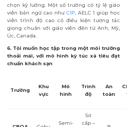
chọn kỹ lưỡng. Một số trường có tỷ lệ giáo
viên bản ngữ cao như
CIP
, AELC 1 giúp học
viên trình độ cao có điều kiện tương tác
giọng chuẩn với giáo viên đến từ Anh, Mỹ,
Úc, Canada.
6. Tôi muốn học tập trong một môi trường
thoải mái, với mô hình ký túc xá tiêu đạt
chuẩn khách sạn
Khu
Mô
Trình
An
C
Trường
vực
hình
độ
toàn
Sơ
Semi-
cấp –
CBOA
Cebu
B