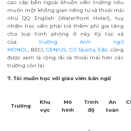
cao cấp bên ngoài khuôn viên trường nếu
muốn một không gian riêng tư và thoải mái
như QQ English (Waterfront Hotel), tuy
nhiên học viên phải trả thêm phí gia tăng
cho loại hình phòng ở này. Ký túc xá
của
trường Anh ngữ
MONOL
, BECI,
GENIUS
,
CIJ Sparta
,
E&G
cũng
được xem là rộng rãi và thoải mái hơn các
trường còn lại.
7. Tôi muốn học với giáo viên bản ngữ
Khu
Mô
Trình
An
C
Trường
vực
hình
độ
toàn