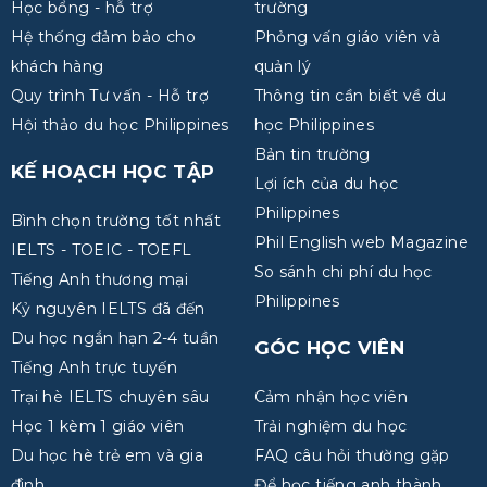
Học bổng - hỗ trợ
trường
Hệ thống đảm bảo cho
Phỏng vấn giáo viên và
khách hàng
quản lý
Quy trình Tư vấn - Hỗ trợ
Thông tin cần biết về du
Hội thảo du học Philippines
học Philippines
Bản tin trường
KẾ HOẠCH HỌC TẬP
Lợi ích của du học
Philippines
Bình chọn trường tốt nhất
Phil English web Magazine
IELTS - TOEIC - TOEFL
So sánh chi phí du học
Tiếng Anh thương mại
Philippines
Kỷ nguyên IELTS đã đến
Du học ngắn hạn 2-4 tuần
GÓC HỌC VIÊN
Tiếng Anh trực tuyến
Trại hè IELTS chuyên sâu
Cảm nhận học viên
Học 1 kèm 1 giáo viên
Trải nghiệm du học
Du học hè trẻ em và gia
FAQ câu hỏi thường gặp
đình
Để học tiếng anh thành