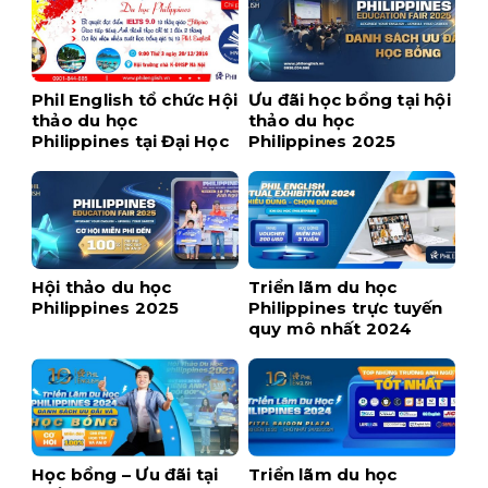
Phil English tổ chức Hội
Ưu đãi học bổng tại hội
thảo du học
thảo du học
Philippines tại Đại Học
Philippines 2025
Sư Phạm Hà Nội
Hội thảo du học
Triển lãm du học
Philippines 2025
Philippines trực tuyến
quy mô nhất 2024
Học bổng – Ưu đãi tại
Triển lãm du học