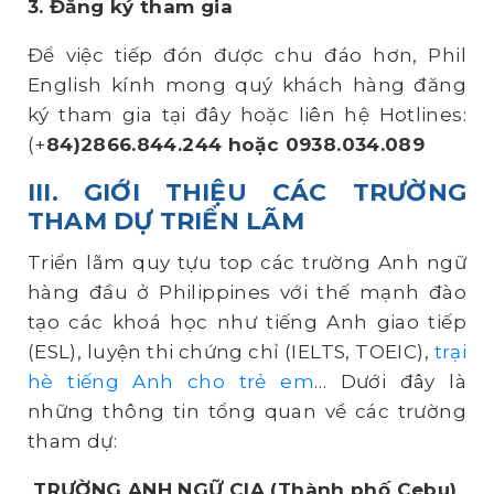
3. Đăng ký tham gia
Để việc tiếp đón được chu đáo hơn, Phil
English kính mong quý khách hàng đăng
ký tham gia tại đây hoặc liên hệ Hotlines:
(+
84
)
2866
.
844
.
244 hoặc 0938
.
034
.089
III. GIỚI THIỆU CÁC TRƯỜNG
THAM DỰ TRIỂN LÃM
Triển lãm quy tựu top các trường Anh ngữ
hàng đầu ở Philippines với thế mạnh đào
tạo các khoá học như tiếng Anh giao tiếp
(ESL), luyện thi chứng chỉ (IELTS, TOEIC),
trại
hè tiếng Anh cho trẻ em
… Dưới đây là
những thông tin tổng quan về các trường
tham dự:
TRƯỜNG ANH NGỮ CIA
(Thành phố Cebu)