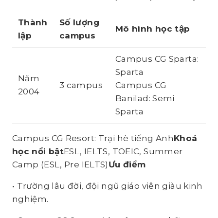
Thành
Số lượng
Mô hình học tập
lập
campus
Campus CG Sparta:
Sparta
Năm
3 campus
Campus CG
2004
Banilad: Semi
Sparta
Campus CG Resort: Trại hè tiếng Anh
Khoá
học
nổi bật
ESL, IELTS, TOEIC, Summer
Camp (ESL, Pre IELTS)
Ưu điểm
• Trường lâu đời, đội ngũ giáo viên giàu kinh
nghiệm.