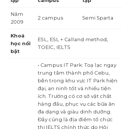
lập
campus
tập
Năm
2 campus
Semi Sparta
2009
Khoá
ESL, ESL + Calland method,
học nổi
TOEIC, IELTS
bật
• Campus IT Park: Toạ lạc ngay
trung tâm thành phố Cebu,
bên trong khu vực IT Park hiện
đại, an ninh tốt và nhiều tiện
ích. Trường có cơ sở vật chất
hàng đầu, phục vụ các bữa ăn
đa dạng và giàu dinh dưỡng.
Đây cũng là địa điểm tổ chức
thi IELTS chính thức do Hội