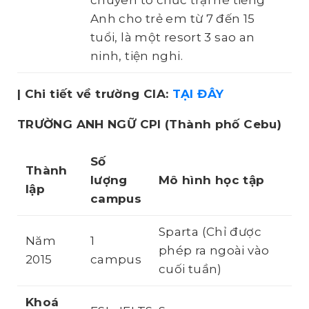
chuyên tổ chức trại hè tiếng
Anh cho trẻ em từ 7 đến 15
tuổi, là một resort 3 sao an
ninh, tiện nghi.
| Chi tiết về trường CIA:
TẠI ĐÂY
TRƯỜNG ANH NGỮ CPI
(Thành phố Cebu)
Số
Thành
lượng
Mô hình học tập
lập
campus
Sparta (Chỉ được
Năm
1
phép ra ngoài vào
2015
campus
cuối tuần)
Khoá