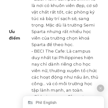
là nơi có khuôn viên đẹp, cơ sở
vật chất rất tốt, các phòng ký
túc xá bày trí sạch sẽ, sang
trọng. Mặc dù là trường Semi
Ưu
Sparta nhưng rất nhiều học
điểm
viên của trường chọn khoá
Sparta để theo học.
• BECI The Cafe: Là campus
duy nhất tại Philippines hiện
nay chỉ dành riêng cho học
viên nữ, thường xuyên tổ chức
các hoạt động như nấu ăn, thủ
công… và có môi trường học
tập lành mạnh, an toàn.
• Cả hai campus đều xa trung
Phil English
tâm thành phố nhưng lại có