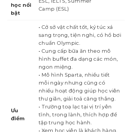
ESL, IELTS, Summer
học
nổi
Camp (ESL)
bật
• Cở sở vật chất tốt, ký túc xá
sang trọng, tiện nghi, có hồ bơi
chuẩn Olympic.
• Cung cấp bữa ăn theo mô
hình buffet đa dạng các món,
ngon miệng.
• Mô hình Sparta, nhiều tiết
mỗi ngày nhưng cũng có
nhiều hoạt động giúp học viên
thư giãn, giải toả căng thẳng.
• Trường toạ lạc tại vị trí yên
Ưu
tĩnh, trong lành, thích hợp để
điểm
tập trung học hành.
• Xem học viên là khách hàng,