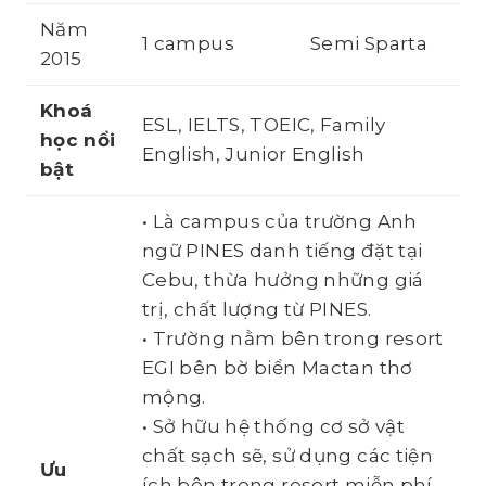
Năm
1 campus
Semi Sparta
2015
Khoá
ESL, IELTS, TOEIC, Family
học
nổi
English, Junior English
bật
• Là campus của trường Anh
ngữ PINES danh tiếng đặt tại
Cebu, thừa hưởng những giá
trị, chất lượng từ PINES.
• Trường nằm bên trong resort
EGI bên bờ biển Mactan thơ
mộng.
• Sở hữu hệ thống cơ sở vật
chất sạch sẽ, sử dụng các tiện
Ưu
ích bên trong resort miễn phí.