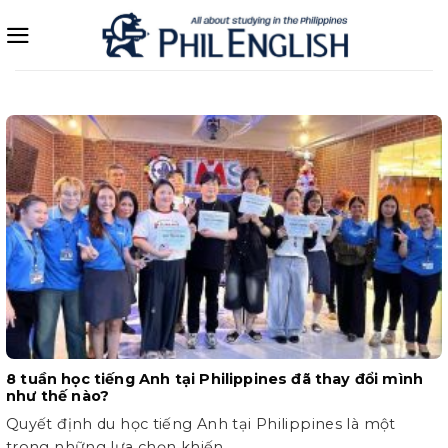
Bỏ
qua
nội
dung
8 tuần học tiếng Anh tại Philippines đã thay đổi mình
như thế nào?
Quyết định du học tiếng Anh tại Philippines là một
trong những lựa chọn khiến...