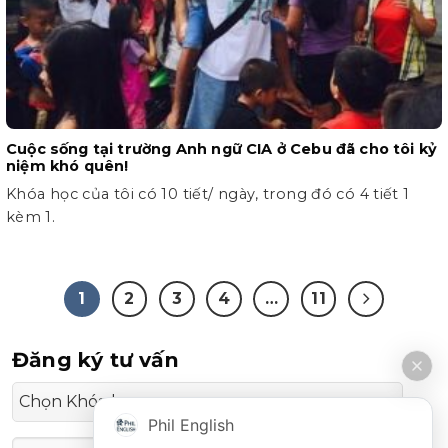
Cuộc sống tại trường Anh ngữ CIA ở Cebu đã cho tôi kỷ
niệm khó quên!
Khóa học của tôi có 10 tiết/ ngày, trong đó có 4 tiết 1
kèm 1.
1
2
3
4
…
11
Đăng ký tư vấn
Phil English