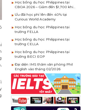
Học bổng du học Philippines tại
CBOA 2026 – Giảm đến $1,700 khi
đăng ký sớm
Ưu đãi học phí lên đến 40% tại
Curious World Academy
ó
Học bổng du học Philippines tại
trường FELLA
Học bổng du học Philippines tại
trường CELLA
i
n
Học bổng du học Philippines tại
trường BECI EOP
g
,
Đại diện IMS thăm văn phòng Phil
English vào tháng 02/2026
ì
y
g