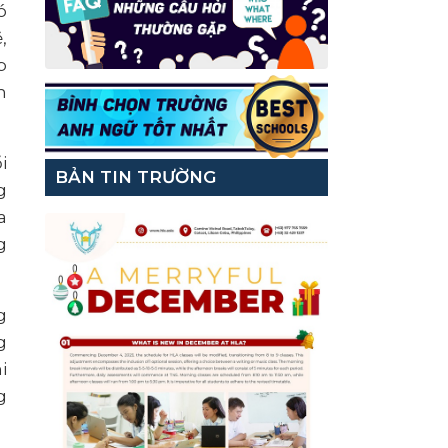
ó
,
p
m
i
BẢN TIN TRƯỜNG
g
a
g
g
g
i
g