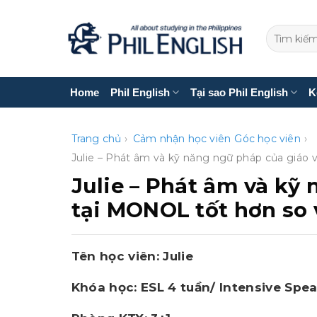
Bỏ
qua
nội
dung
Home
Phil English
Tại sao Phil English
K
Trang chủ
›
Cảm nhận học viên
Góc học viên
›
Julie – Phát âm và kỹ năng ngữ pháp của giáo 
Julie – Phát âm và kỹ
tại MONOL tốt hơn so 
Tên học viên: Julie
Khóa học: ESL 4 tuần/ Intensive Spe