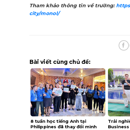
Tham khảo thông tin về trường:
https
city/monol/
Bài viết cùng chủ đề:
8 tuần học tiếng Anh tại
Trải ngh
Philippines đã thay đổi mình
Business 