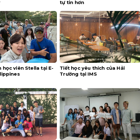
y
tự tin hơn
học viên Stella tại E-
Tiết học yêu thích của Hải
lippines
Trường tại IMS