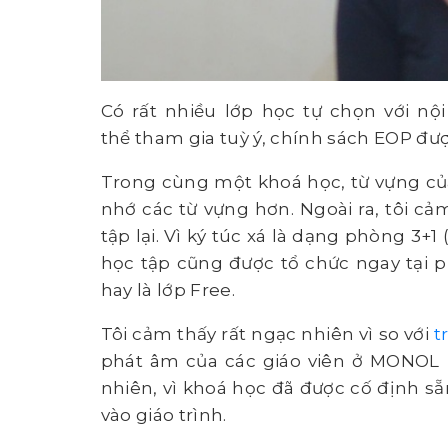
Có rất nhiều lớp học tự chọn với nộ
thể tham gia tuỳ ý, chính sách EOP đư
Trong cùng một khoá học, từ vựng của 
nhớ các từ vựng hơn. Ngoài ra, tôi cả
tập lại. Vì ký túc xá là dạng phòng 3+1
học tập cũng được tổ chức ngay tại p
hay là lớp Free.
Tôi cảm thấy rất ngạc nhiên vì so với
t
phát âm của các giáo viên ở MONOL 
nhiên, vì khoá học đã được cố định sẵn
vào giáo trình.