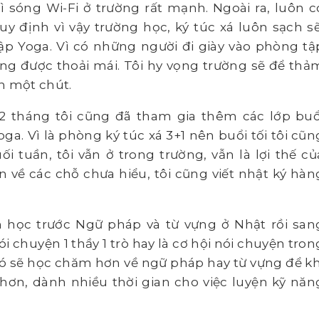
vì sóng Wi-Fi ở trường rất mạnh. Ngoài ra, luôn c
y định vì vậy trường học, ký túc xá luôn sạch sẽ
tập Yoga. Vì có những người đi giày vào phòng tậ
ng được thoải mái. Tôi hy vọng trường sẽ để thả
n một chút.
 2 tháng tôi cũng đã tham gia thêm các lớp buổ
oga. Vì là phòng ký túc xá 3+1 nên buổi tối tôi cũn
 tuần, tôi vẫn ở trong trường, vẫn là lợi thế củ
n về các chỗ chưa hiểu, tôi cũng viết nhật ký hàn
n học trước Ngữ pháp và từ vựng ở Nhật rồi san
nói chuyện 1 thầy 1 trò hay là cơ hội nói chuyện tron
đó sẽ học chăm hơn về ngữ pháp hay từ vựng để kh
hơn, dành nhiều thời gian cho việc luyện kỹ năn