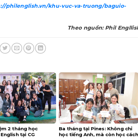
://philenglish.vn/khu-vuc-va-truong/baguio-
Theo nguồn: Phil Engllis
iệm 2 tháng học
Ba tháng tại Pines: Không chỉ
English tại CG
học tiếng Anh, mà còn học các